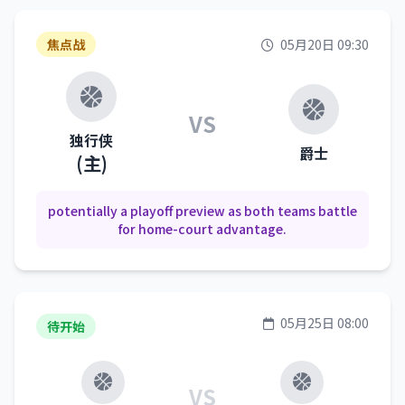
焦点战
05月20日 09:30
VS
独行侠
爵士
(主)
potentially a playoff preview as both teams battle
for home-court advantage.
05月25日 08:00
待开始
VS