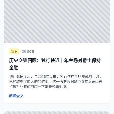
数据
05月05日
历史交锋回顾：独行侠近十年主场对爵士保持
全胜
统计数据显示，自2016年以来，独行侠在主场迎战爵士时，
已经取得了惊人的10连胜。这一历史数据是否将在本赛季被
打破？让我们回顾一下那些经典对决...
阅读全文