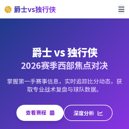
爵士vs独行侠
爵士 vs 独行侠
2026赛季西部焦点对决
掌握第一手赛事信息，实时追踪比分动态，获
取专业战术复盘与球队数据。
查看赛程
深度分析