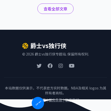
查看全部文章
爵士vs独行侠
© 2026 爵士vs独行侠专题站. 保留所有权利.
本站数据仅供演示，不代表官方实时数据。NBA及相关 logos 为其
所有者商标。
隐私政策
|
服务条款
|
联系我们
🔗
2012巴萨vs皇马